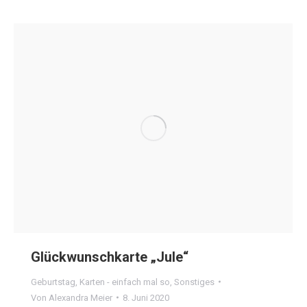
Glückwunschkarte „Jule“
Geburtstag
,
Karten - einfach mal so
,
Sonstiges
Von
Alexandra Meier
8. Juni 2020