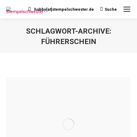
hobby[at]stempelschwester.de
Suche
Search:
SCHLAGWORT-ARCHIVE:
FÜHRERSCHEIN
Sie befinden sich hier: