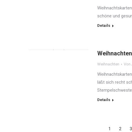
Weihnachtskarten
schöne und gesun
Details
Weihnachten
Weihnachten
Von
Weihnachtskarten
läßt sich recht s
Stempelschweste
Details
1
2
3