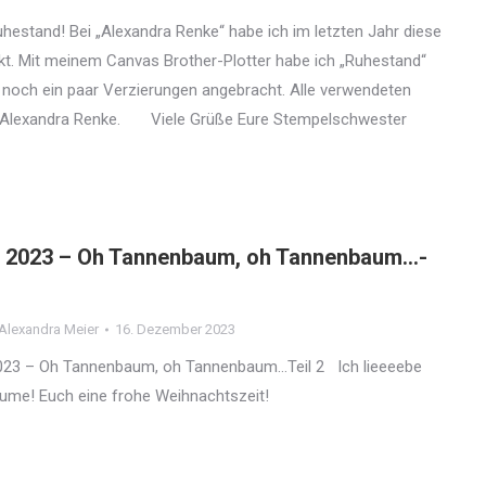
hestand! Bei „Alexandra Renke“ habe ich im letzten Jahr diese
kt. Mit meinem Canvas Brother-Plotter habe ich „Ruhestand“
 noch ein paar Verzierungen angebracht. Alle verwendeten
n Alexandra Renke. Viele Grüße Eure Stempelschwester
 2023 – Oh Tannenbaum, oh Tannenbaum…-
Alexandra Meier
16. Dezember 2023
23 – Oh Tannenbaum, oh Tannenbaum…Teil 2 Ich lieeeebe
ume! Euch eine frohe Weihnachtszeit!