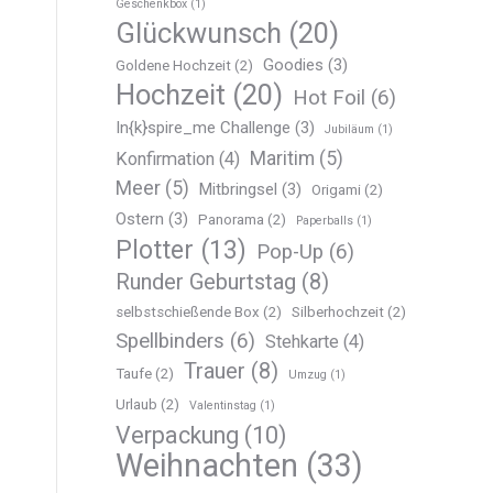
Geschenkbox
(1)
Glückwunsch
(20)
Goodies
(3)
Goldene Hochzeit
(2)
Hochzeit
(20)
Hot Foil
(6)
In{k}spire_me Challenge
(3)
Jubiläum
(1)
Maritim
(5)
Konfirmation
(4)
Meer
(5)
Mitbringsel
(3)
Origami
(2)
Ostern
(3)
Panorama
(2)
Paperballs
(1)
Plotter
(13)
Pop-Up
(6)
Runder Geburtstag
(8)
selbstschießende Box
(2)
Silberhochzeit
(2)
Spellbinders
(6)
Stehkarte
(4)
Trauer
(8)
Taufe
(2)
Umzug
(1)
Urlaub
(2)
Valentinstag
(1)
Verpackung
(10)
Weihnachten
(33)