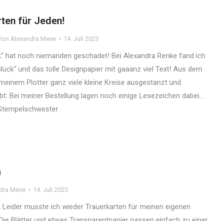
rten für Jeden!
Von
Alexandra Meier
14. Juli 2023
k“ hat noch niemanden geschadet! Bei Alexandra Renke fand ich
Glück“ und das tolle Designpapier mit gaaanz viel Text! Aus dem
meinem Plotter ganz viele kleine Kreise ausgestanzt und
ebt: Bei meiner Bestellung lagen noch einige Lesezeichen dabei…
 Stempelschwester
n
dra Meier
14. Juli 2023
 Leider musste ich wieder Trauerkarten für meinen eigenen
 Die Blätter und etwas Transparentpapier passen einfach zu einer