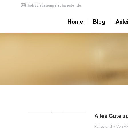
hobby[at]stempelschwester.de
Home
Blog
Home
Blog
Anle
Alles Gute 
Ruhestand
Von
Al