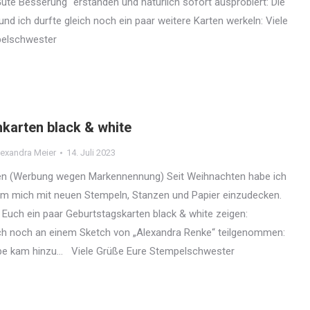
Gute Besserung“ erstanden und natürlich sofort ausprobiert: Die
nd ich durfte gleich noch ein paar weitere Karten werkeln: Viele
pelschwester
karten black & white
exandra Meier
14. Juli 2023
n (Werbung wegen Markennennung) Seit Weihnachten habe ich
 um mich mit neuen Stempeln, Stanzen und Papier einzudecken.
Euch ein paar Geburtstagskarten black & white zeigen:
h noch an einem Sketch von „Alexandra Renke“ teilgenommen:
rbe kam hinzu… Viele Grüße Eure Stempelschwester