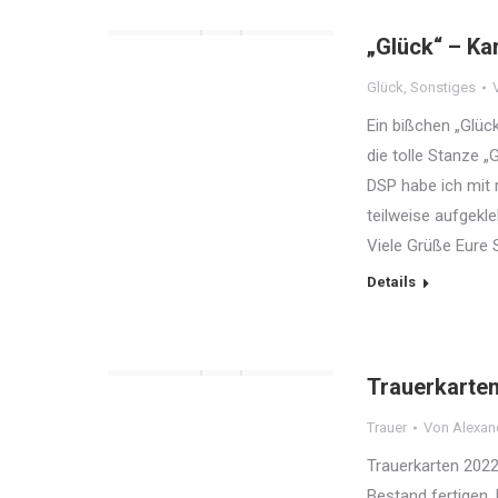
„Glück“ – Ka
Glück
,
Sonstiges
Ein bißchen „Glüc
die tolle Stanze „
DSP habe ich mit 
teilweise aufgekl
Viele Grüße Eure
Details
Trauerkarte
Trauer
Von
Alexan
Trauerkarten 2022
Bestand fertigen.