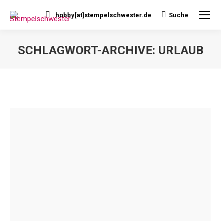
hobby[at]stempelschwester.de
Suche
Search:
SCHLAGWORT-ARCHIVE:
URLAUB
Sie befinden sich hier: