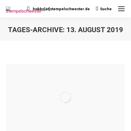
hobby[at]stempelschwester.de
Suche
Search:
TAGES-ARCHIVE:
13. AUGUST 2019
Sie befinden sich hier: