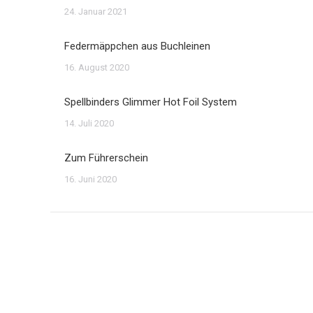
24. Januar 2021
Federmäppchen aus Buchleinen
16. August 2020
Spellbinders Glimmer Hot Foil System
14. Juli 2020
Zum Führerschein
16. Juni 2020