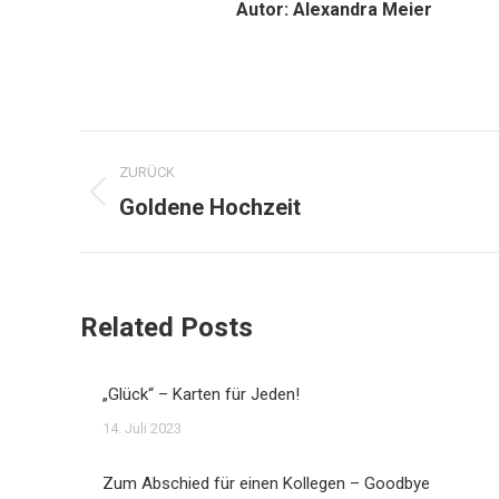
Autor:
Alexandra Meier
Kommentarnavigation
ZURÜCK
Goldene Hochzeit
Vorheriger
Beitrag:
Related Posts
„Glück“ – Karten für Jeden!
14. Juli 2023
Zum Abschied für einen Kollegen – Goodbye