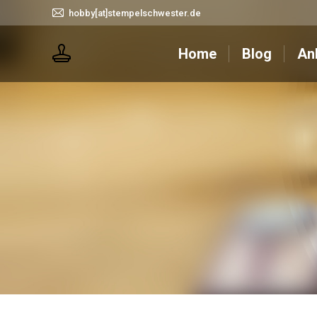
hobby[at]stempelschwester.de
Home
Blog
Home
Blog
An