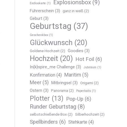
Explosionsbox
(9)
Endloskarte
(1)
Führerschein
(3)
ganz in weiß
(2)
Geburt
(3)
Geburtstag
(37)
Geschenkbox
(1)
Glückwunsch
(20)
Goodies
(3)
Goldene Hochzeit
(2)
Hochzeit
(20)
Hot Foil
(6)
In{k}spire_me Challenge
(3)
Jubiläum
(1)
Maritim
(5)
Konfirmation
(4)
Meer
(5)
Mitbringsel
(3)
Origami
(2)
Ostern
(3)
Panorama
(2)
Paperballs
(1)
Plotter
(13)
Pop-Up
(6)
Runder Geburtstag
(8)
selbstschießende Box
(2)
Silberhochzeit
(2)
Spellbinders
(6)
Stehkarte
(4)