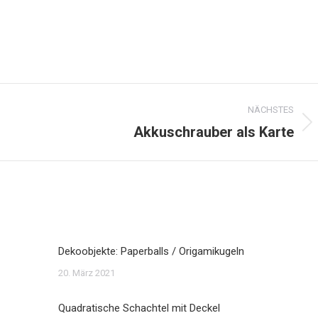
NÄCHSTES
Akkuschrauber als Karte
Nächster
Beitrag:
Dekoobjekte: Paperballs / Origamikugeln
20. März 2021
Quadratische Schachtel mit Deckel