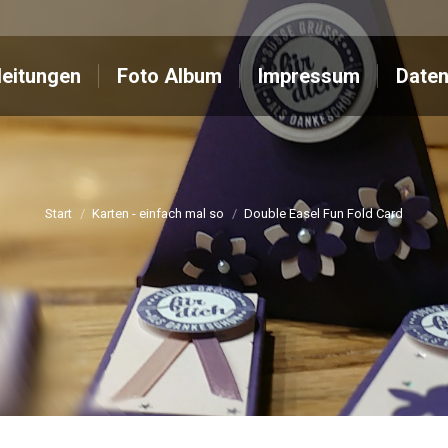
Anleitungen
Foto Album
Impressum
leitungen
Foto Album
Impressum
Daten
Start
Karten - einfach mal so
Double Easel Fun Fold Card
Sie befinden sich hier: