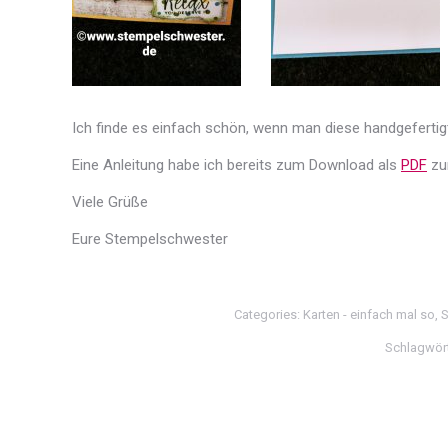
Ich finde es einfach schön, wenn man diese handgefertigt
Eine Anleitung habe ich bereits zum Download als
PDF
zur
Viele Grüße
Eure Stempelschwester
Categories:
Karten - einfach mal so
,
S
Schlagwör