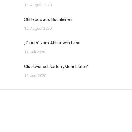
18. August 2020
Stiftebox aus Buchleinen
16. August 2020
„Clutch“ zum Abitur von Lena
14. Juli 2020
Glückwunschkarten „Mohnblüten“
14. Juni 2020