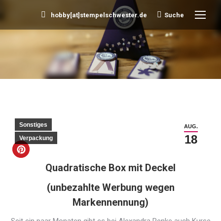
hobby[at]stempelschwester.de
Suche
Search:
Sie befinden sich hier:
Sonstiges
AUG.
18
Verpackung
Quadratische Box mit Deckel
(unbezahlte Werbung wegen
Markennennung)