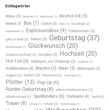
Schlagwörter
Alcohol-Ink
(5)
Abitur
(3)
Abschied
(1)
Abschluss
(1)
Box
(7)
Beileid
(3)
Clutch
(3)
Duschgel
(2)
Deko
(1)
Explosionsbox
(9)
Führerschein
(3)
Endloskarte
(1)
Geburtstag
(37)
Geburt
(3)
ganz in weiß
(2)
Glückwunsch
(20)
Geschenkbox
(1)
Hochzeit
(20)
Goodies
(3)
Goldene Hochzeit
(2)
Hot Foil
(6)
In{k}spire_me Challenge
(3)
Jubiläum
(1)
Maritim
(5)
Meer
(5)
Konfirmation
(4)
Mitbringsel
(3)
Ostern
(3)
Origami
(2)
Panorama
(2)
Paperballs
(1)
Plotter
(13)
Pop-Up
(6)
Runder Geburtstag
(8)
selbstschießende Box
(2)
Spellbinders
(6)
Stehkarte
(4)
Silberhochzeit
(2)
Taufe
(2)
Trauer
(8)
Urlaub
(2)
Umzug
(1)
Valentinstag
(1)