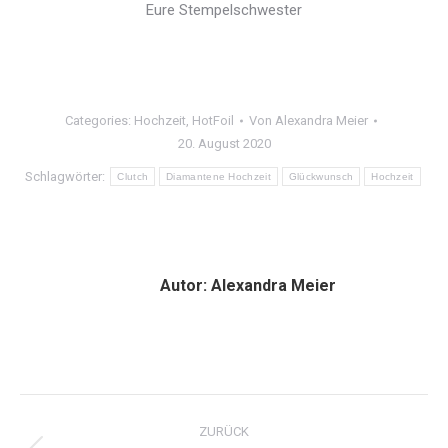
Eure Stempelschwester
Categories:
Hochzeit
,
HotFoil
Von
Alexandra Meier
20. August 2020
Schlagwörter:
Clutch
Diamantene Hochzeit
Glückwunsch
Hochzeit
Autor:
Alexandra Meier
Kommentarnavigation
ZURÜCK