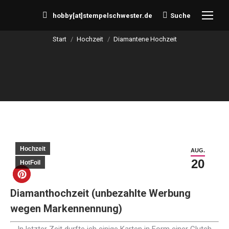
hobby[at]stempelschwester.de
Suche
Search:
Start
Hochzeit
Diamantene Hochzeit
Sie befinden sich hier:
Hochzeit
AUG.
20
HotFoil
Diamanthochzeit (unbezahlte Werbung
wegen Markennennung)