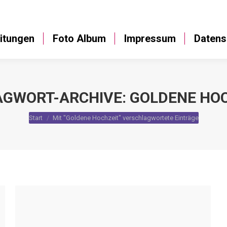
Anleitungen
Foto Album
Impressum
itungen
Foto Album
Impressum
Datens
AGWORT-ARCHIVE:
GOLDENE HO
Sie befinden sich hier:
Start
Mit "Goldene Hochzeit" verschlagwortete Einträge