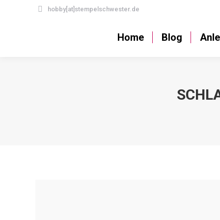
hobby[at]stempelschwester.de
Home
Blog
Home
Blog
Anle
SCHL