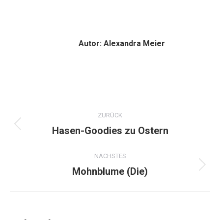
Autor:
Alexandra Meier
Kommentarnavigation
ZURÜCK
Hasen-Goodies zu Ostern
Vorheriger
Beitrag:
NÄCHSTES
Mohnblume (Die)
Nächster
Beitrag: