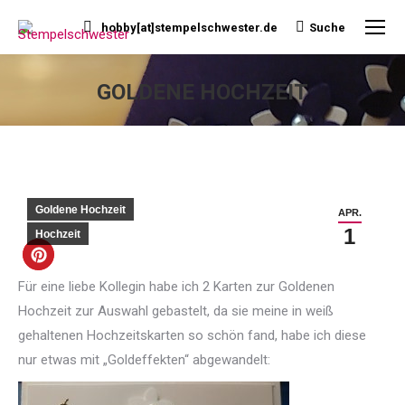
hobby[at]stempelschwester.de
Suche
Search:
GOLDENE HOCHZEIT
Sie befinden sich hier:
Goldene Hochzeit
APR.
1
Hochzeit
Für eine liebe Kollegin habe ich 2 Karten zur Goldenen
Hochzeit zur Auswahl gebastelt, da sie meine in weiß
gehaltenen Hochzeitskarten so schön fand, habe ich diese
nur etwas mit „Goldeffekten“ abgewandelt: