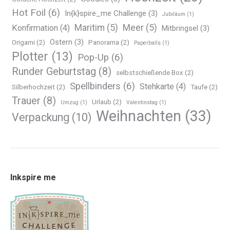
Hot Foil
(6)
In{k}spire_me Challenge
(3)
Jubiläum
(1)
Maritim
(5)
Meer
(5)
Konfirmation
(4)
Mitbringsel
(3)
Ostern
(3)
Origami
(2)
Panorama
(2)
Paperballs
(1)
Plotter
(13)
Pop-Up
(6)
Runder Geburtstag
(8)
selbstschießende Box
(2)
Spellbinders
(6)
Stehkarte
(4)
Silberhochzeit
(2)
Taufe
(2)
Trauer
(8)
Urlaub
(2)
Umzug
(1)
Valentinstag
(1)
Weihnachten
(33)
Verpackung
(10)
Inkspire me