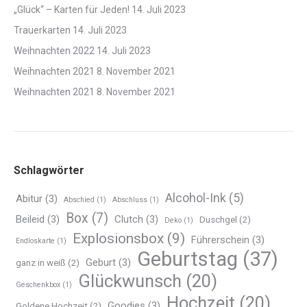
„Glück“ – Karten für Jeden!
14. Juli 2023
Trauerkarten
14. Juli 2023
Weihnachten 2022
14. Juli 2023
Weihnachten 2021
8. November 2021
Weihnachten 2021
8. November 2021
Schlagwörter
Alcohol-Ink
(5)
Abitur
(3)
Abschied
(1)
Abschluss
(1)
Box
(7)
Beileid
(3)
Clutch
(3)
Duschgel
(2)
Deko
(1)
Explosionsbox
(9)
Führerschein
(3)
Endloskarte
(1)
Geburtstag
(37)
Geburt
(3)
ganz in weiß
(2)
Glückwunsch
(20)
Geschenkbox
(1)
Hochzeit
(20)
Goodies
(3)
Goldene Hochzeit
(2)