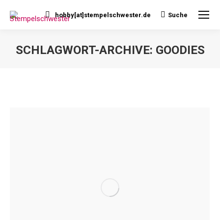
hobby[at]stempelschwester.de
Suche
Search:
SCHLAGWORT-ARCHIVE:
GOODIES
Sie befinden sich hier: