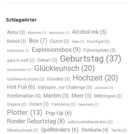
Schlagwörter
Alcohol-Ink
(5)
Abitur
(3)
Abschied
(1)
Abschluss
(1)
Box
(7)
Beileid
(3)
Clutch
(3)
Duschgel
(2)
Deko
(1)
Explosionsbox
(9)
Führerschein
(3)
Endloskarte
(1)
Geburtstag
(37)
Geburt
(3)
ganz in weiß
(2)
Glückwunsch
(20)
Geschenkbox
(1)
Hochzeit
(20)
Goodies
(3)
Goldene Hochzeit
(2)
Hot Foil
(6)
In{k}spire_me Challenge
(3)
Jubiläum
(1)
Maritim
(5)
Meer
(5)
Konfirmation
(4)
Mitbringsel
(3)
Ostern
(3)
Origami
(2)
Panorama
(2)
Paperballs
(1)
Plotter
(13)
Pop-Up
(6)
Runder Geburtstag
(8)
selbstschießende Box
(2)
Spellbinders
(6)
Stehkarte
(4)
Silberhochzeit
(2)
Taufe
(2)