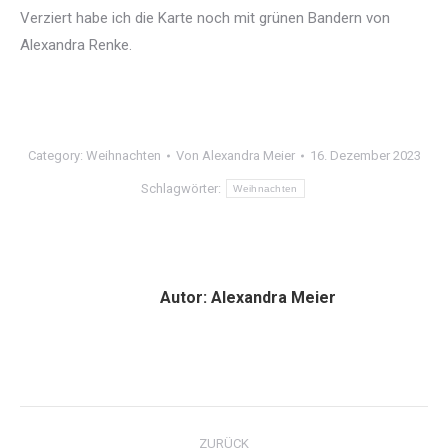
Verziert habe ich die Karte noch mit grünen Bandern von
Alexandra Renke.
Category:
Weihnachten
Von
Alexandra Meier
16. Dezember 2023
Schlagwörter:
Weihnachten
Autor:
Alexandra Meier
Kommentarnavigation
ZURÜCK