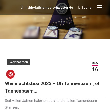
hobby[at]stempelschwester.de
Suche
Search:
Sie befinden sich hier:
Weihnachten
DEZ.
16
Weihnachtsbox 2023 – Oh Tannenbaum, oh
Tannenbaum…
Seit vielen Jahren habe ich bereits die tollen Tannenbaum-
Stanzen.