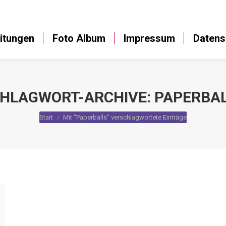
Anleitungen
Foto Album
Impressum
itungen
Foto Album
Impressum
Datens
HLAGWORT-ARCHIVE:
PAPERBA
Sie befinden sich hier:
Start
Mit "Paperballs" verschlagwortete Einträge