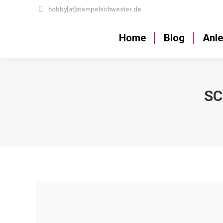
hobby[at]stempelschwester.de
Home
Blog
Home
Blog
Anle
SC