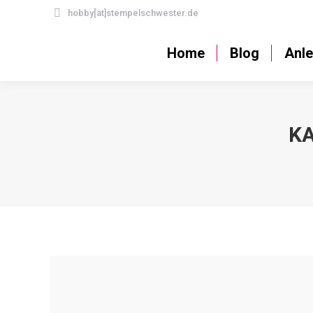
hobby[at]stempelschwester.de
Home
Blog
Home
Blog
Anle
KA