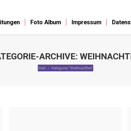
Anleitungen
Foto Album
Impressum
itungen
Foto Album
Impressum
Datens
TEGORIE-ARCHIVE:
WEIHNACHT
Sie befinden sich hier:
Start
Kategorie "Weihnachten"