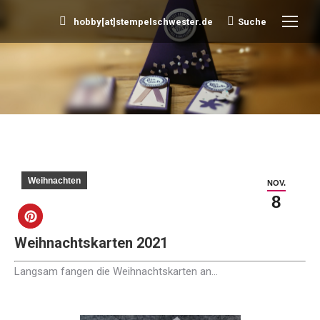
hobby[at]stempelschwester.de
Suche
Search:
Sie befinden sich hier:
Weihnachten
NOV.
8
Weihnachtskarten 2021
Langsam fangen die Weihnachtskarten an…