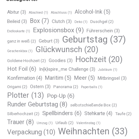
Alcohol-Ink
(5)
Abitur
(3)
Abschied
(1)
Abschluss
(1)
Box
(7)
Beileid
(3)
Clutch
(3)
Duschgel
(2)
Deko
(1)
Explosionsbox
(9)
Führerschein
(3)
Endloskarte
(1)
Geburtstag
(37)
Geburt
(3)
ganz in weiß
(2)
Glückwunsch
(20)
Geschenkbox
(1)
Hochzeit
(20)
Goodies
(3)
Goldene Hochzeit
(2)
Hot Foil
(6)
In{k}spire_me Challenge
(3)
Jubiläum
(1)
Maritim
(5)
Meer
(5)
Konfirmation
(4)
Mitbringsel
(3)
Ostern
(3)
Origami
(2)
Panorama
(2)
Paperballs
(1)
Plotter
(13)
Pop-Up
(6)
Runder Geburtstag
(8)
selbstschießende Box
(2)
Spellbinders
(6)
Stehkarte
(4)
Silberhochzeit
(2)
Taufe
(2)
Trauer
(8)
Urlaub
(2)
Umzug
(1)
Valentinstag
(1)
Weihnachten
(33)
Verpackung
(10)