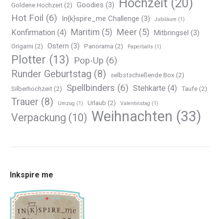
Hochzeit
(20)
Goodies
(3)
Goldene Hochzeit
(2)
Hot Foil
(6)
In{k}spire_me Challenge
(3)
Jubiläum
(1)
Maritim
(5)
Meer
(5)
Konfirmation
(4)
Mitbringsel
(3)
Ostern
(3)
Origami
(2)
Panorama
(2)
Paperballs
(1)
Plotter
(13)
Pop-Up
(6)
Runder Geburtstag
(8)
selbstschießende Box
(2)
Spellbinders
(6)
Stehkarte
(4)
Silberhochzeit
(2)
Taufe
(2)
Trauer
(8)
Urlaub
(2)
Umzug
(1)
Valentinstag
(1)
Weihnachten
(33)
Verpackung
(10)
Inkspire me