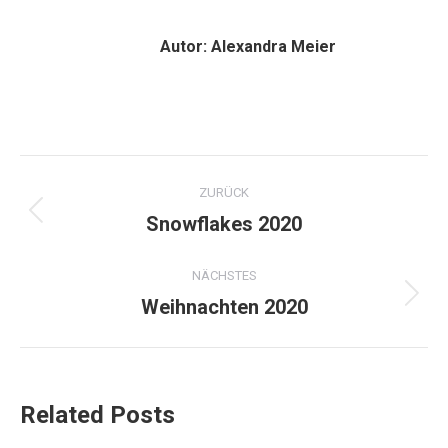
Autor:
Alexandra Meier
Kommentarnavigation
ZURÜCK
Snowflakes 2020
Vorheriger
Beitrag:
NÄCHSTES
Weihnachten 2020
Nächster
Beitrag:
Related Posts