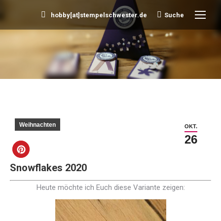
hobby[at]stempelschwester.de
Suche
Search:
Sie befinden sich hier:
Weihnachten
OKT.
26
Snowflakes 2020
Heute möchte ich Euch diese Variante zeigen: