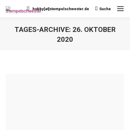
hobby[at]stempelschwester.de
Suche
Search:
TAGES-ARCHIVE:
26. OKTOBER
2020
Sie befinden sich hier: