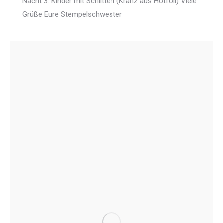
Nacht 3. Kinder mit Schlitten (Kranz aus Hotfoil) Viele
Grüße Eure Stempelschwester