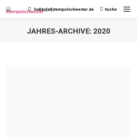
hobby[at]stempelschwester.de
Suche
Search:
JAHRES-ARCHIVE:
2020
Sie befinden sich hier: