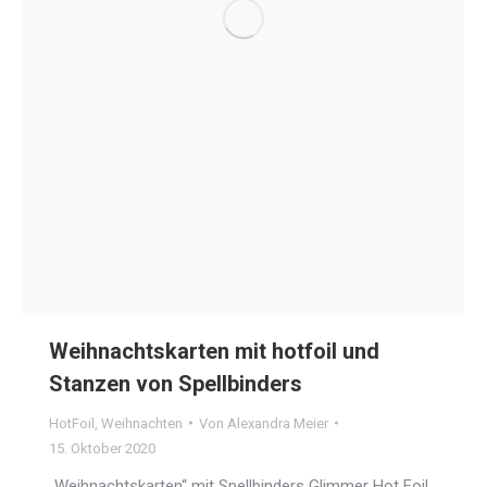
Weihnachtskarten mit hotfoil und
Stanzen von Spellbinders
HotFoil
,
Weihnachten
Von
Alexandra Meier
15. Oktober 2020
„Weihnachtskarten“ mit Spellbinders Glimmer Hot Foil