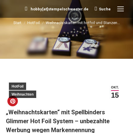
hobby[at]stempelschwester.de
Suche
Search:
Start
HotFoil
Weihnachtskarten mit hotfoil und Stanzen…
Sie befinden sich hier:
HotFoil
OKT.
15
Weihnachten
„Weihnachtskarten“ mit Spellbinders
Glimmer Hot Foil System – unbezahlte
Werbung wegen Markennennung