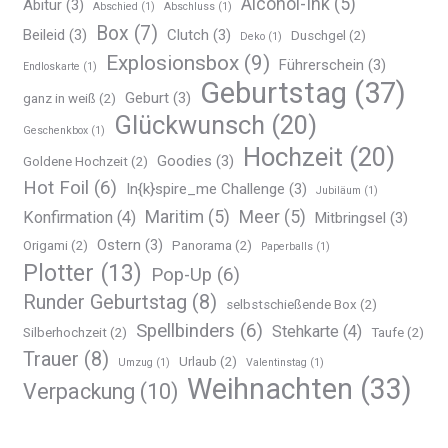
Alcohol-Ink
(5)
Abitur
(3)
Abschied
(1)
Abschluss
(1)
Box
(7)
Beileid
(3)
Clutch
(3)
Duschgel
(2)
Deko
(1)
Explosionsbox
(9)
Führerschein
(3)
Endloskarte
(1)
Geburtstag
(37)
Geburt
(3)
ganz in weiß
(2)
Glückwunsch
(20)
Geschenkbox
(1)
Hochzeit
(20)
Goodies
(3)
Goldene Hochzeit
(2)
Hot Foil
(6)
In{k}spire_me Challenge
(3)
Jubiläum
(1)
Maritim
(5)
Meer
(5)
Konfirmation
(4)
Mitbringsel
(3)
Ostern
(3)
Origami
(2)
Panorama
(2)
Paperballs
(1)
Plotter
(13)
Pop-Up
(6)
Runder Geburtstag
(8)
selbstschießende Box
(2)
Spellbinders
(6)
Stehkarte
(4)
Silberhochzeit
(2)
Taufe
(2)
Trauer
(8)
Urlaub
(2)
Umzug
(1)
Valentinstag
(1)
Weihnachten
(33)
Verpackung
(10)