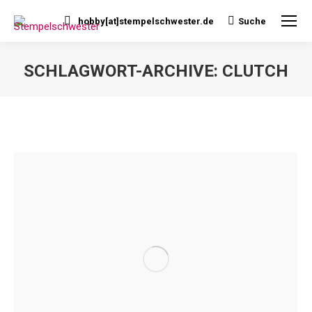
hobby[at]stempelschwester.de
Suche
Search:
SCHLAGWORT-ARCHIVE:
CLUTCH
Sie befinden sich hier: