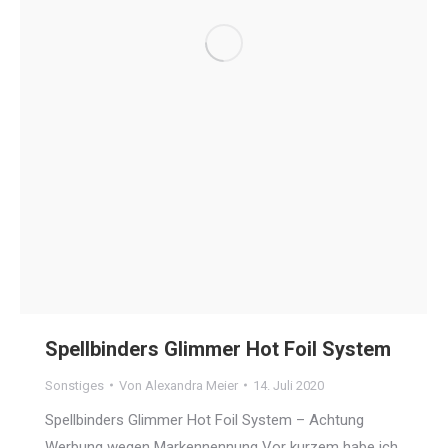
Spellbinders Glimmer Hot Foil System
Sonstiges
Von
Alexandra Meier
14. Juli 2020
Spellbinders Glimmer Hot Foil System – Achtung
Werbung wegen Markennennung Vor kurzem habe ich