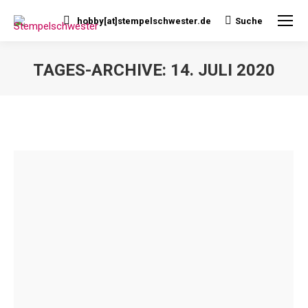
hobby[at]stempelschwester.de
Suche
Search:
TAGES-ARCHIVE:
14. JULI 2020
Sie befinden sich hier: