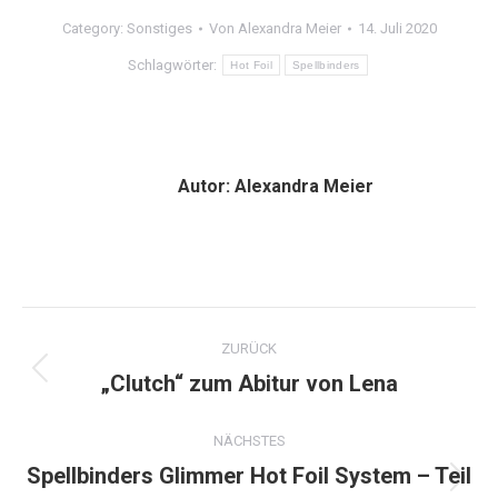
Category:
Sonstiges
Von
Alexandra Meier
14. Juli 2020
Schlagwörter:
Hot Foil
Spellbinders
Autor:
Alexandra Meier
Kommentarnavigation
ZURÜCK
„Clutch“ zum Abitur von Lena
Vorheriger
Beitrag:
NÄCHSTES
Spellbinders Glimmer Hot Foil System – Teil
Nächster