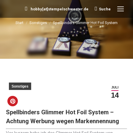
hobby[at]stempelschwester.de
Suche
Search:
Start
Sonstiges
Spellbinders Glimmer Hot Foil System
Sie befinden sich hier:
Sonstiges
JULI
14
Spellbinders Glimmer Hot Foil System –
Achtung Werbung wegen Markennennung