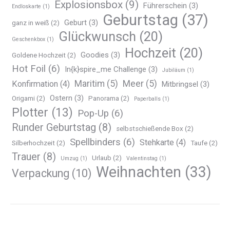
Explosionsbox
(9)
Führerschein
(3)
Endloskarte
(1)
Geburtstag
(37)
Geburt
(3)
ganz in weiß
(2)
Glückwunsch
(20)
Geschenkbox
(1)
Hochzeit
(20)
Goodies
(3)
Goldene Hochzeit
(2)
Hot Foil
(6)
In{k}spire_me Challenge
(3)
Jubiläum
(1)
Maritim
(5)
Meer
(5)
Konfirmation
(4)
Mitbringsel
(3)
Ostern
(3)
Origami
(2)
Panorama
(2)
Paperballs
(1)
Plotter
(13)
Pop-Up
(6)
Runder Geburtstag
(8)
selbstschießende Box
(2)
Spellbinders
(6)
Stehkarte
(4)
Silberhochzeit
(2)
Taufe
(2)
Trauer
(8)
Urlaub
(2)
Umzug
(1)
Valentinstag
(1)
Weihnachten
(33)
Verpackung
(10)