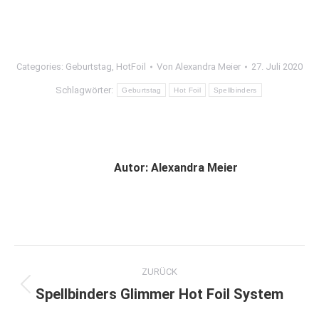
Categories:
Geburtstag
,
HotFoil
Von
Alexandra Meier
27. Juli 2020
Schlagwörter:
Geburtstag
Hot Foil
Spellbinders
Autor:
Alexandra Meier
Kommentarnavigation
ZURÜCK
Spellbinders Glimmer Hot Foil System
Vorheriger
Beitrag: