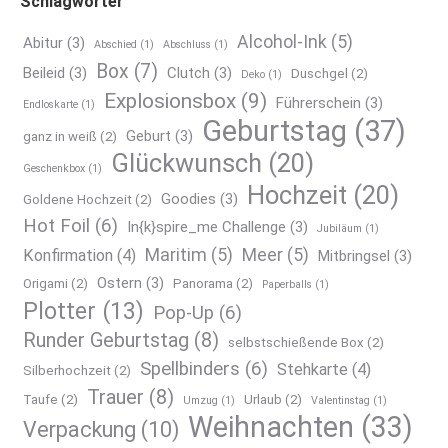
Schlagwörter
Alcohol-Ink
(5)
Abitur
(3)
Abschied
(1)
Abschluss
(1)
Box
(7)
Beileid
(3)
Clutch
(3)
Duschgel
(2)
Deko
(1)
Explosionsbox
(9)
Führerschein
(3)
Endloskarte
(1)
Geburtstag
(37)
Geburt
(3)
ganz in weiß
(2)
Glückwunsch
(20)
Geschenkbox
(1)
Hochzeit
(20)
Goodies
(3)
Goldene Hochzeit
(2)
Hot Foil
(6)
In{k}spire_me Challenge
(3)
Jubiläum
(1)
Maritim
(5)
Meer
(5)
Konfirmation
(4)
Mitbringsel
(3)
Ostern
(3)
Origami
(2)
Panorama
(2)
Paperballs
(1)
Plotter
(13)
Pop-Up
(6)
Runder Geburtstag
(8)
selbstschießende Box
(2)
Spellbinders
(6)
Stehkarte
(4)
Silberhochzeit
(2)
Trauer
(8)
Taufe
(2)
Urlaub
(2)
Umzug
(1)
Valentinstag
(1)
Weihnachten
(33)
Verpackung
(10)