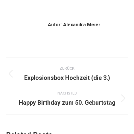
Autor:
Alexandra Meier
Kommentarnavigation
ZURÜCK
Explosionsbox Hochzeit (die 3.)
Vorheriger
Beitrag:
NÄCHSTES
Happy Birthday zum 50. Geburtstag
Nächster
Beitrag: