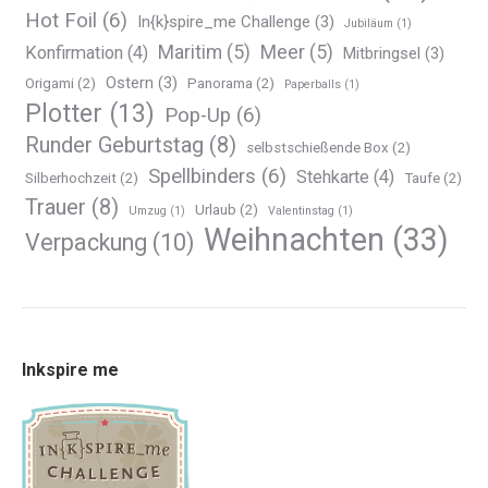
Hot Foil
(6)
In{k}spire_me Challenge
(3)
Jubiläum
(1)
Maritim
(5)
Meer
(5)
Konfirmation
(4)
Mitbringsel
(3)
Ostern
(3)
Origami
(2)
Panorama
(2)
Paperballs
(1)
Plotter
(13)
Pop-Up
(6)
Runder Geburtstag
(8)
selbstschießende Box
(2)
Spellbinders
(6)
Stehkarte
(4)
Silberhochzeit
(2)
Taufe
(2)
Trauer
(8)
Urlaub
(2)
Umzug
(1)
Valentinstag
(1)
Weihnachten
(33)
Verpackung
(10)
Inkspire me