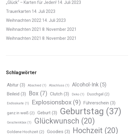
„Glück“ – Karten für Jeden!
14. Juli 2023
Trauerkarten
14. Juli 2023
Weihnachten 2022
14. Juli 2023
Weihnachten 2021
8. November 2021
Weihnachten 2021
8. November 2021
Schlagwörter
Alcohol-Ink
(5)
Abitur
(3)
Abschied
(1)
Abschluss
(1)
Box
(7)
Beileid
(3)
Clutch
(3)
Duschgel
(2)
Deko
(1)
Explosionsbox
(9)
Führerschein
(3)
Endloskarte
(1)
Geburtstag
(37)
Geburt
(3)
ganz in weiß
(2)
Glückwunsch
(20)
Geschenkbox
(1)
Hochzeit
(20)
Goodies
(3)
Goldene Hochzeit
(2)