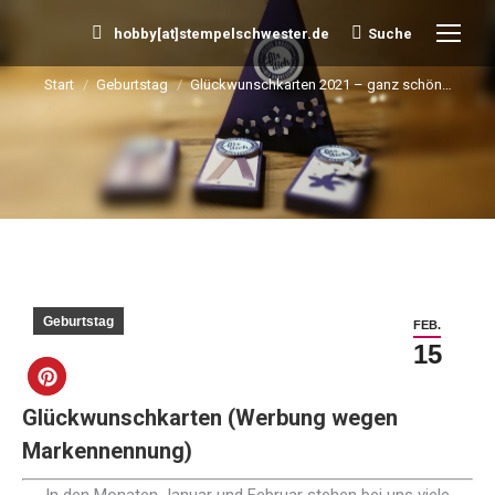
hobby[at]stempelschwester.de
Suche
Search:
Start
Geburtstag
Glückwunschkarten 2021 – ganz schön…
Sie befinden sich hier:
Geburtstag
FEB.
15
Glückwunschkarten (Werbung wegen
Markennennung)