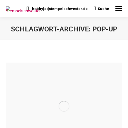
hobby[at]stempelschwester.de
Suche
Search:
SCHLAGWORT-ARCHIVE:
POP-UP
Sie befinden sich hier: