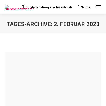
hobby[at]stempelschwester.de
Suche
Search:
TAGES-ARCHIVE:
2. FEBRUAR 2020
Sie befinden sich hier: