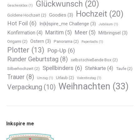
Glückwunsch
(20)
Geschenkbox
(1)
Hochzeit
(20)
Goodies
(3)
Goldene Hochzeit
(2)
Hot Foil
(6)
In{k}spire_me Challenge
(3)
Jubiläum
(1)
Maritim
(5)
Meer
(5)
Konfirmation
(4)
Mitbringsel
(3)
Ostern
(3)
Origami
(2)
Panorama
(2)
Paperballs
(1)
Plotter
(13)
Pop-Up
(6)
Runder Geburtstag
(8)
selbstschießende Box
(2)
Spellbinders
(6)
Stehkarte
(4)
Silberhochzeit
(2)
Taufe
(2)
Trauer
(8)
Urlaub
(2)
Umzug
(1)
Valentinstag
(1)
Weihnachten
(33)
Verpackung
(10)
Inkspire me