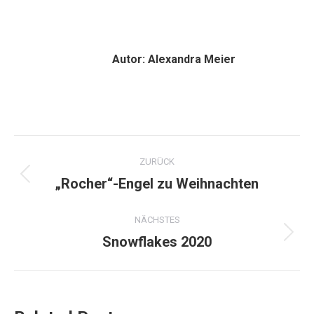
Autor:
Alexandra Meier
Kommentarnavigation
ZURÜCK
„Rocher“-Engel zu Weihnachten
Vorheriger
Beitrag:
NÄCHSTES
Snowflakes 2020
Nächster
Beitrag: