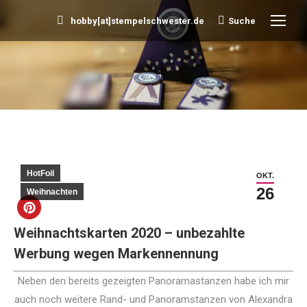
hobby[at]stempelschwester.de
Suche
Search:
Sie befinden sich hier:
HotFoil
OKT.
26
Weihnachten
Weihnachtskarten 2020 – unbezahlte
Werbung wegen Markennennung
Neben den bereits gezeigten Panoramastanzen habe ich mir
auch noch weitere Rand- und Panoramstanzen von Alexandra