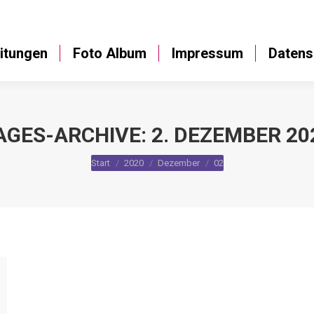
Anleitungen
Foto Album
Impressum
itungen
Foto Album
Impressum
Datens
AGES-ARCHIVE:
2. DEZEMBER 20
Sie befinden sich hier:
Start
2020
Dezember
02