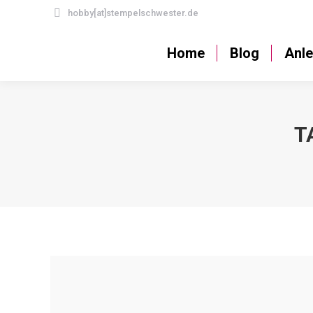
hobby[at]stempelschwester.de
Home
Blog
Home
Blog
Anle
T