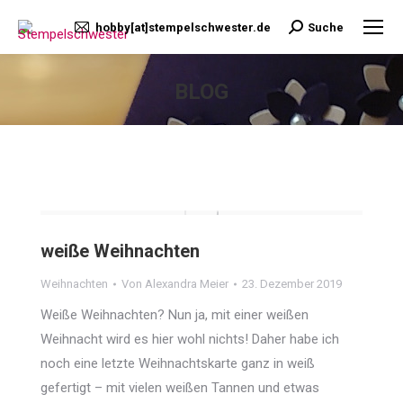
hobby[at]stempelschwester.de
Suche
Search:
BLOG
Sie befinden sich hier:
weiße Weihnachten
Weihnachten
Von
Alexandra Meier
23. Dezember 2019
Weiße Weihnachten? Nun ja, mit einer weißen
Weihnacht wird es hier wohl nichts! Daher habe ich
noch eine letzte Weihnachtskarte ganz in weiß
gefertigt – mit vielen weißen Tannen und etwas