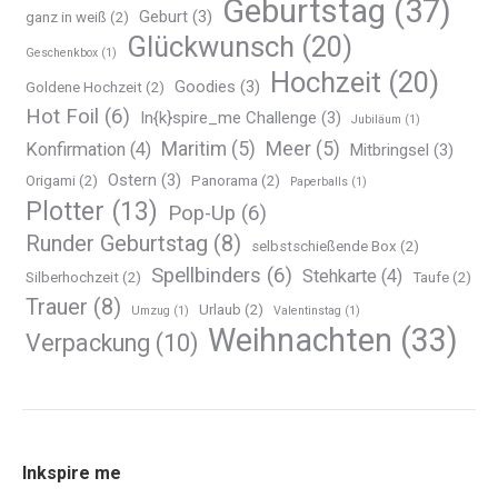
Geburtstag
(37)
Geburt
(3)
ganz in weiß
(2)
Glückwunsch
(20)
Geschenkbox
(1)
Hochzeit
(20)
Goodies
(3)
Goldene Hochzeit
(2)
Hot Foil
(6)
In{k}spire_me Challenge
(3)
Jubiläum
(1)
Maritim
(5)
Meer
(5)
Konfirmation
(4)
Mitbringsel
(3)
Ostern
(3)
Origami
(2)
Panorama
(2)
Paperballs
(1)
Plotter
(13)
Pop-Up
(6)
Runder Geburtstag
(8)
selbstschießende Box
(2)
Spellbinders
(6)
Stehkarte
(4)
Silberhochzeit
(2)
Taufe
(2)
Trauer
(8)
Urlaub
(2)
Umzug
(1)
Valentinstag
(1)
Weihnachten
(33)
Verpackung
(10)
Inkspire me