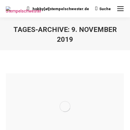
hobby[at]stempelschwester.de
Suche
Search:
TAGES-ARCHIVE:
9. NOVEMBER
2019
Sie befinden sich hier: