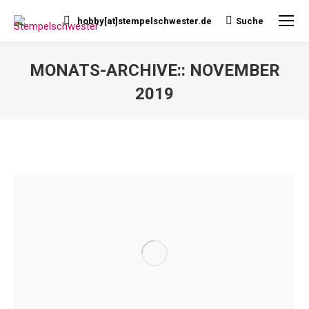
hobby[at]stempelschwester.de
Suche
Search:
MONATS-ARCHIVE::
NOVEMBER
2019
Sie befinden sich hier: