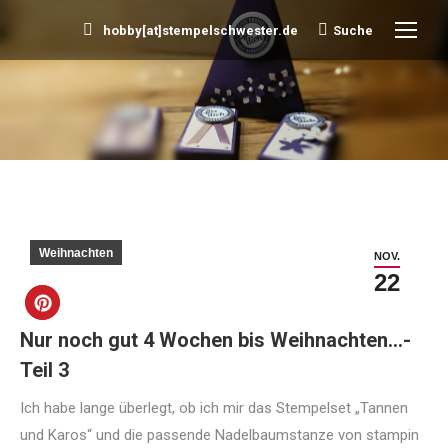
hobby[at]stempelschwester.de
Suche
Search:
Sie befinden sich hier:
Weihnachten
NOV.
22
Nur noch gut 4 Wochen bis Weihnachten…-
Teil 3
Ich habe lange überlegt, ob ich mir das Stempelset „Tannen
und Karos“ und die passende Nadelbaumstanze von stampin