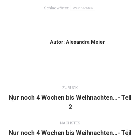
Schlagwörter:
Weihnachten
Autor:
Alexandra Meier
Kommentarnavigation
ZURÜCK
Nur noch 4 Wochen bis Weihnachten…- Teil
Vorheriger
2
Beitrag:
NÄCHSTES
Nur noch 4 Wochen bis Weihnachten…- Teil
Nächster