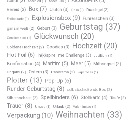
Alcohol-Ink
(5)
Abitur
(3)
Abschied
(1)
Abschluss
(1)
Box
(7)
Beileid
(3)
Clutch
(3)
Duschgel
(2)
Deko
(1)
Explosionsbox
(9)
Führerschein
(3)
Endloskarte
(1)
Geburtstag
(37)
Geburt
(3)
ganz in weiß
(2)
Glückwunsch
(20)
Geschenkbox
(1)
Hochzeit
(20)
Goodies
(3)
Goldene Hochzeit
(2)
Hot Foil
(6)
In{k}spire_me Challenge
(3)
Jubiläum
(1)
Maritim
(5)
Meer
(5)
Konfirmation
(4)
Mitbringsel
(3)
Ostern
(3)
Origami
(2)
Panorama
(2)
Paperballs
(1)
Plotter
(13)
Pop-Up
(6)
Runder Geburtstag
(8)
selbstschießende Box
(2)
Spellbinders
(6)
Stehkarte
(4)
Silberhochzeit
(2)
Taufe
(2)
Trauer
(8)
Urlaub
(2)
Umzug
(1)
Valentinstag
(1)
Weihnachten
(33)
Verpackung
(10)