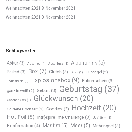
Weihnachten 2021
8. November 2021
Weihnachten 2021
8. November 2021
Schlagwörter
Alcohol-Ink
(5)
Abitur
(3)
Abschied
(1)
Abschluss
(1)
Box
(7)
Beileid
(3)
Clutch
(3)
Duschgel
(2)
Deko
(1)
Explosionsbox
(9)
Führerschein
(3)
Endloskarte
(1)
Geburtstag
(37)
Geburt
(3)
ganz in weiß
(2)
Glückwunsch
(20)
Geschenkbox
(1)
Hochzeit
(20)
Goodies
(3)
Goldene Hochzeit
(2)
Hot Foil
(6)
In{k}spire_me Challenge
(3)
Jubiläum
(1)
Maritim
(5)
Meer
(5)
Konfirmation
(4)
Mitbringsel
(3)