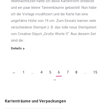
Weihnachtszeit hatte ich diese Kartenform entdeckt
und ein paar kleine Tannenbäume gebastelt. Nun habe
ich die Vorlage modifiziert und die Karte hat eine
ungefähre Höhe von 19 cm. Zum Einsatz kamen viele
verschiedene Stempel z. B. das tolle neue Stempelset
von Creative-Depot „Große Worte II“. Aus diesem Set
sind die…
Details
←
1
…
4
5
6
7
8
…
15
→
Kartenträume und Verpackungen