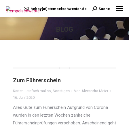
hobby[at]stempelschwester.de
Suche
Search:
BLOG
Sie befinden sich hier:
Zum Führerschein
Karten - einfach mal so
,
Sonstiges
Von
Alexandra Meier
16. Juni 2020
Alles Gute zum Füherschein Aufgrund von Corona
wurden in den letzten Wochen zahlreiche
Führerscheinprüfungen verschoben. Anscheinend geht