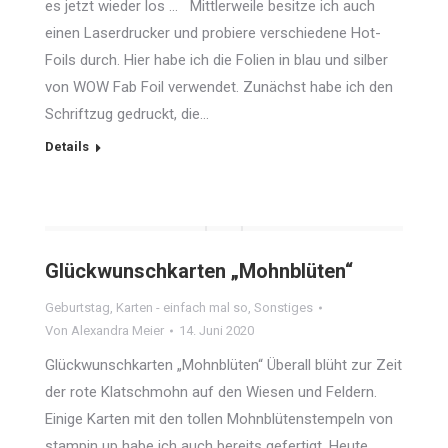
es jetzt wieder los … Mittlerweile besitze ich auch
einen Laserdrucker und probiere verschiedene Hot-
Foils durch. Hier habe ich die Folien in blau und silber
von WOW Fab Foil verwendet. Zunächst habe ich den
Schriftzug gedruckt, die…
Details
Glückwunschkarten „Mohnblüten“
Geburtstag
,
Karten - einfach mal so
,
Sonstiges
Von
Alexandra Meier
14. Juni 2020
Glückwunschkarten „Mohnblüten“ Überall blüht zur Zeit
der rote Klatschmohn auf den Wiesen und Feldern.
Einige Karten mit den tollen Mohnblütenstempeln von
stampin up habe ich auch bereits gefertigt. Heute