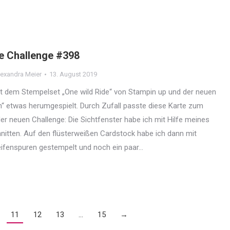
e Challenge #398
exandra Meier
13. August 2019
t dem Stempelset „One wild Ride“ von Stampin up und der neuen
“ etwas herumgespielt. Durch Zufall passte diese Karte zum
er neuen Challenge: Die Sichtfenster habe ich mit Hilfe meines
nitten. Auf den flüsterweißen Cardstock habe ich dann mit
ifenspuren gestempelt und noch ein paar…
11
12
13
…
15
→