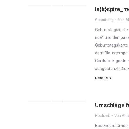
In{k}spire_m
Geburtstag
Von
Al
Geburtstagskarte 
ride“ und den pas
Geburtstagskarte 
dem Blattstempel i
Cardstock gestemp
ausgestanzt. Die 
Details
Umschläge f
Hochzeit
Von
Alex
Besondere Umschlä