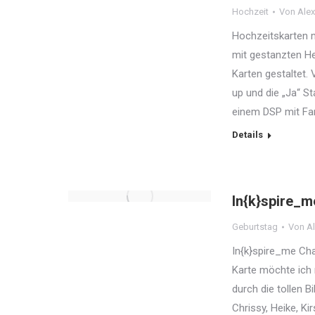
Hochzeit
Von
Alex
Hochzeitskarten m
mit gestanzten He
Karten gestaltet.
up und die „Ja“ S
einem DSP mit Far
Details
In{k}spire_m
Geburtstag
Von
Al
In{k}spire_me Cha
Karte möchte ich m
durch die tollen B
Chrissy, Heike, K