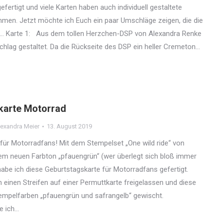
fertigt und viele Karten haben auch individuell gestaltete
en. Jetzt möchte ich Euch ein paar Umschläge zeigen, die die
en… Karte 1: Aus dem tollen Herzchen-DSP von Alexandra Renke
hlag gestaltet. Da die Rückseite des DSP ein heller Cremeton…
karte Motorrad
exandra Meier
13. August 2019
für Motorradfans! Mit dem Stempelset „One wild ride“ von
m neuen Farbton „pfauengrün“ (wer überlegt sich bloß immer
abe ich diese Geburtstagskarte für Motorradfans gefertigt.
 einen Streifen auf einer Permuttkarte freigelassen und diese
empelfarben „pfauengrün und safrangelb“ gewischt.
e ich…