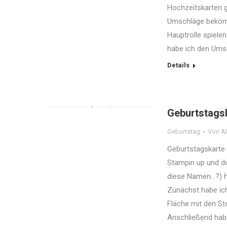
Hochzeitskarten ge
Umschläge bekomm
Hauptrolle spiel
habe ich den Umsc
Details
Geburtstags
Geburtstag
Von
Al
Geburtstagskarte 
Stampin up und de
diese Namen…?) h
Zunächst habe ich
Fläche mit den St
Anschließend hab