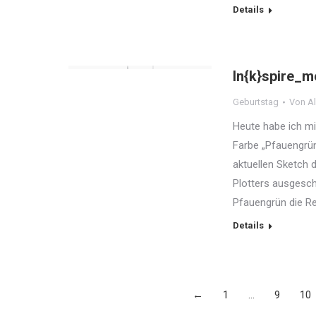
Details
In{k}spire_m
Geburtstag
Von
Al
Heute habe ich mi
Farbe „Pfauengrün
aktuellen Sketch d
Plotters ausgesch
Pfauengrün die Re
Details
←
1
…
9
10