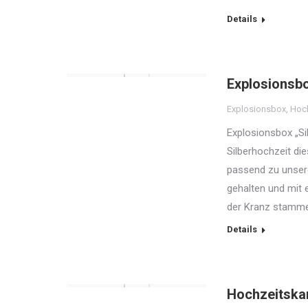
Details
Explosionsbo
Explosionsbox
,
Hoch
Explosionsbox „Si
Silberhochzeit di
passend zu unsere
gehalten und mit 
der Kranz stamme
Details
Hochzeitskar