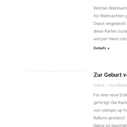
Wichtel-Weihnacht
für Weihnachten g
Depot eingedeckt. 
diese Karten zun
und per Hand colo
Details
Zur Geburt v
Geburt
Von
Alexan
Für eine neue Erd
gefertigt: Die Kar
von stampin up ha
Ballons gestanzt.
Name ist ebenfall