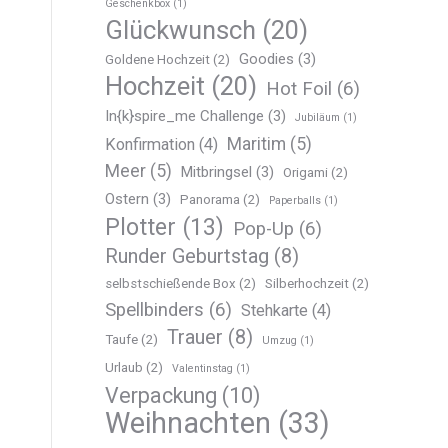
Geschenkbox
(1)
Glückwunsch
(20)
Goodies
(3)
Goldene Hochzeit
(2)
Hochzeit
(20)
Hot Foil
(6)
In{k}spire_me Challenge
(3)
Jubiläum
(1)
Maritim
(5)
Konfirmation
(4)
Meer
(5)
Mitbringsel
(3)
Origami
(2)
Ostern
(3)
Panorama
(2)
Paperballs
(1)
Plotter
(13)
Pop-Up
(6)
Runder Geburtstag
(8)
selbstschießende Box
(2)
Silberhochzeit
(2)
Spellbinders
(6)
Stehkarte
(4)
Trauer
(8)
Taufe
(2)
Umzug
(1)
Urlaub
(2)
Valentinstag
(1)
Verpackung
(10)
Weihnachten
(33)