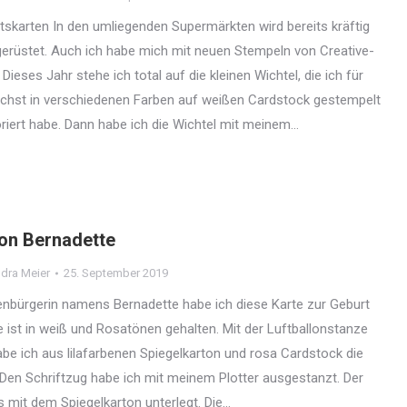
skarten In den umliegenden Supermärkten wird bereits kräftig
erüstet. Auch ich habe mich mit neuen Stempeln von Creative-
Dieses Jahr stehe ich total auf die kleinen Wichtel, die ich für
ächst in verschiedenen Farben auf weißen Cardstock gestempelt
riert habe. Dann habe ich die Wichtel mit meinem…
on Bernadette
dra Meier
25. September 2019
enbürgerin namens Bernadette habe ich diese Karte zur Geburt
te ist in weiß und Rosatönen gehalten. Mit der Luftballonstanze
be ich aus lilafarbenen Spiegelkarton und rosa Cardstock die
 Den Schriftzug habe ich mit meinem Plotter ausgestanzt. Der
s mit dem Spiegelkarton unterlegt. Die…