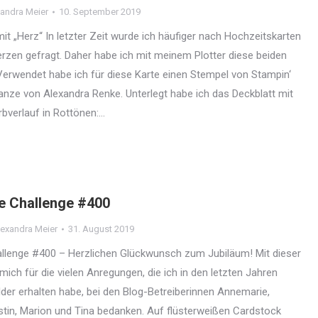
andra Meier
10. September 2019
it „Herz“ In letzter Zeit wurde ich häufiger nach Hochzeitskarten
rzen gefragt. Daher habe ich mit meinem Plotter diese beiden
 Verwendet habe ich für diese Karte einen Stempel von Stampin‘
tanze von Alexandra Renke. Unterlegt habe ich das Deckblatt mit
bverlauf in Rottönen:…
e Challenge #400
exandra Meier
31. August 2019
llenge #400 – Herzlichen Glückwunsch zum Jubiläum! Mit dieser
ich für die vielen Anregungen, die ich in den letzten Jahren
ilder erhalten habe, bei den Blog-Betreiberinnen Annemarie,
irstin, Marion und Tina bedanken. Auf flüsterweißen Cardstock