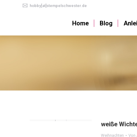
hobby[at]stempelschwester.de
Home
Blog
Home
Blog
Anle
weiße Wicht
Weihnachten
Von