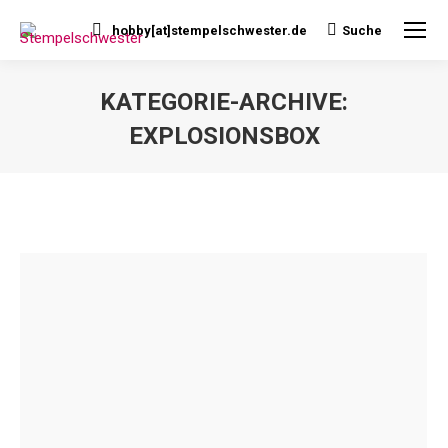
hobby[at]stempelschwester.de
Suche
Search:
KATEGORIE-ARCHIVE:
EXPLOSIONSBOX
Sie befinden sich hier: