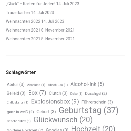
„Glück“ – Karten für Jeden!
14. Juli 2023
Trauerkarten
14. Juli 2023
Weihnachten 2022
14. Juli 2023
Weihnachten 2021
8. November 2021
Weihnachten 2021
8. November 2021
Schlagwörter
Alcohol-Ink
(5)
Abitur
(3)
Abschied
(1)
Abschluss
(1)
Box
(7)
Beileid
(3)
Clutch
(3)
Duschgel
(2)
Deko
(1)
Explosionsbox
(9)
Führerschein
(3)
Endloskarte
(1)
Geburtstag
(37)
Geburt
(3)
ganz in weiß
(2)
Glückwunsch
(20)
Geschenkbox
(1)
Hochzeit
(20)
Goodies
(3)
Goldene Hochzeit
(2)