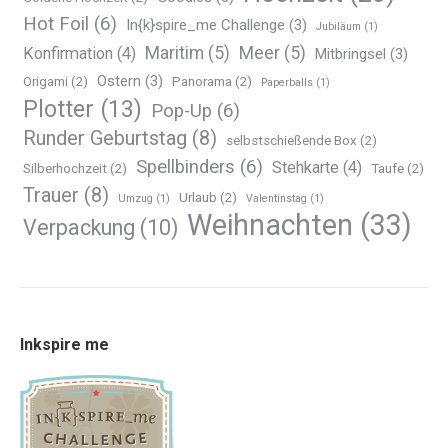
Hot Foil
(6)
In{k}spire_me Challenge
(3)
Jubiläum
(1)
Maritim
(5)
Meer
(5)
Konfirmation
(4)
Mitbringsel
(3)
Ostern
(3)
Origami
(2)
Panorama
(2)
Paperballs
(1)
Plotter
(13)
Pop-Up
(6)
Runder Geburtstag
(8)
selbstschießende Box
(2)
Spellbinders
(6)
Stehkarte
(4)
Silberhochzeit
(2)
Taufe
(2)
Trauer
(8)
Urlaub
(2)
Umzug
(1)
Valentinstag
(1)
Weihnachten
(33)
Verpackung
(10)
Inkspire me