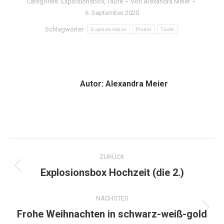
Categories:
Explosionsbox
,
Taufe
Von
Alexandra Meier
6. September 2020
Schlagwörter:
Explosionsbox
Plotter
Taufe
Autor:
Alexandra Meier
Kommentarnavigation
ZURÜCK
Explosionsbox Hochzeit (die 2.)
Vorheriger
Beitrag:
NÄCHSTES
Frohe Weihnachten in schwarz-weiß-gold
Nächster