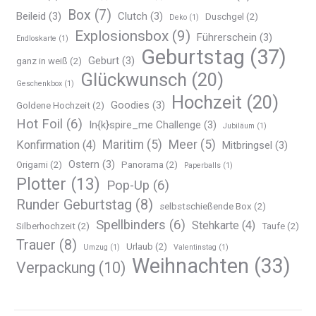
Box
(7)
Beileid
(3)
Clutch
(3)
Duschgel
(2)
Deko
(1)
Explosionsbox
(9)
Führerschein
(3)
Endloskarte
(1)
Geburtstag
(37)
Geburt
(3)
ganz in weiß
(2)
Glückwunsch
(20)
Geschenkbox
(1)
Hochzeit
(20)
Goodies
(3)
Goldene Hochzeit
(2)
Hot Foil
(6)
In{k}spire_me Challenge
(3)
Jubiläum
(1)
Maritim
(5)
Meer
(5)
Konfirmation
(4)
Mitbringsel
(3)
Ostern
(3)
Origami
(2)
Panorama
(2)
Paperballs
(1)
Plotter
(13)
Pop-Up
(6)
Runder Geburtstag
(8)
selbstschießende Box
(2)
Spellbinders
(6)
Stehkarte
(4)
Silberhochzeit
(2)
Taufe
(2)
Trauer
(8)
Urlaub
(2)
Umzug
(1)
Valentinstag
(1)
Weihnachten
(33)
Verpackung
(10)