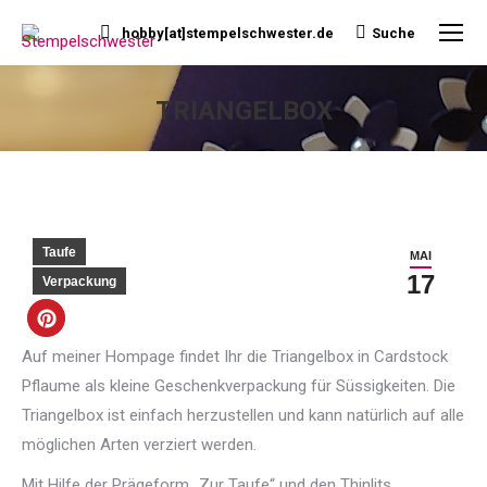
hobby[at]stempelschwester.de
Suche
Search:
TRIANGELBOX
Sie befinden sich hier:
Taufe
MAI
17
Verpackung
Auf meiner Hompage findet Ihr die Triangelbox in Cardstock
Pflaume als kleine Geschenkverpackung für Süssigkeiten. Die
Triangelbox ist einfach herzustellen und kann natürlich auf alle
möglichen Arten verziert werden.
Mit Hilfe der Prägeform „Zur Taufe“ und den Thinlits