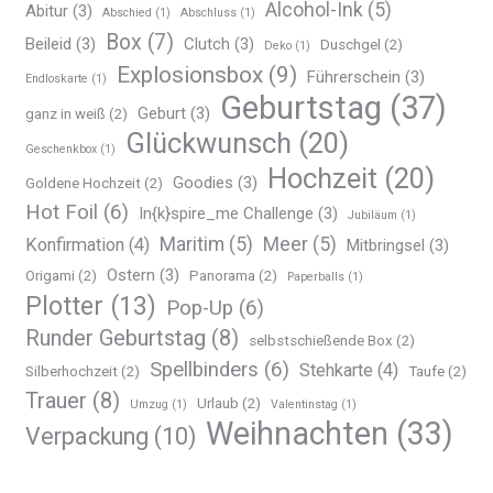
Alcohol-Ink
(5)
Abitur
(3)
Abschied
(1)
Abschluss
(1)
Box
(7)
Beileid
(3)
Clutch
(3)
Duschgel
(2)
Deko
(1)
Explosionsbox
(9)
Führerschein
(3)
Endloskarte
(1)
Geburtstag
(37)
Geburt
(3)
ganz in weiß
(2)
Glückwunsch
(20)
Geschenkbox
(1)
Hochzeit
(20)
Goodies
(3)
Goldene Hochzeit
(2)
Hot Foil
(6)
In{k}spire_me Challenge
(3)
Jubiläum
(1)
Maritim
(5)
Meer
(5)
Konfirmation
(4)
Mitbringsel
(3)
Ostern
(3)
Origami
(2)
Panorama
(2)
Paperballs
(1)
Plotter
(13)
Pop-Up
(6)
Runder Geburtstag
(8)
selbstschießende Box
(2)
Spellbinders
(6)
Stehkarte
(4)
Silberhochzeit
(2)
Taufe
(2)
Trauer
(8)
Urlaub
(2)
Umzug
(1)
Valentinstag
(1)
Weihnachten
(33)
Verpackung
(10)