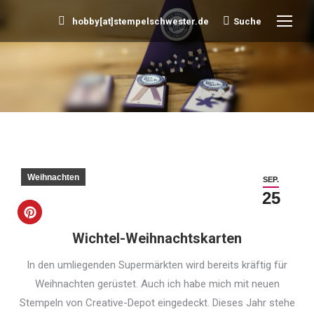
hobby[at]stempelschwester.de
Suche
Search:
Sie befinden sich hier:
Weihnachten
SEP.
25
Wichtel-Weihnachtskarten
In den umliegenden Supermärkten wird bereits kräftig für
Weihnachten gerüstet. Auch ich habe mich mit neuen
Stempeln von Creative-Depot eingedeckt. Dieses Jahr stehe