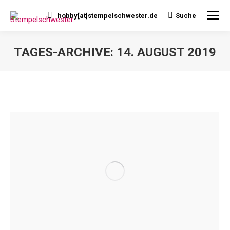
hobby[at]stempelschwester.de
Suche
Search:
TAGES-ARCHIVE:
14. AUGUST 2019
Sie befinden sich hier: