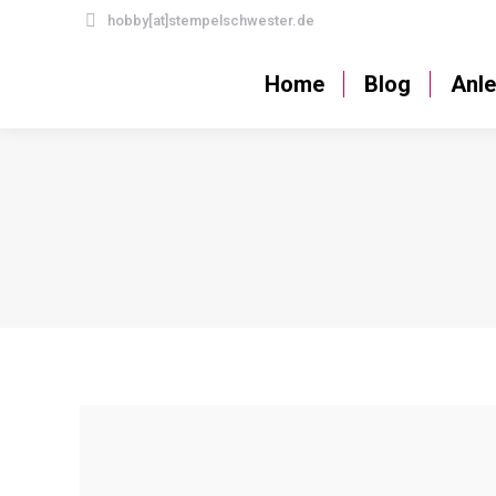
hobby[at]stempelschwester.de
Home
Blog
Home
Blog
Anle