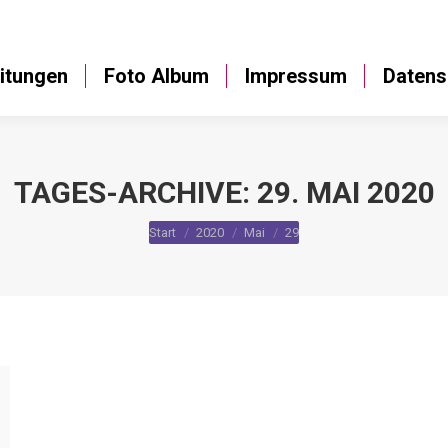
Anleitungen
Foto Album
Impressum
itungen
Foto Album
Impressum
Datens
TAGES-ARCHIVE:
29. MAI 2020
Sie befinden sich hier:
Start
2020
Mai
29