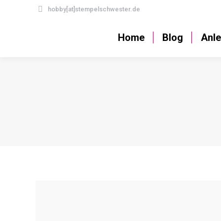
hobby[at]stempelschwester.de
Home
Blog
Home
Blog
Anle