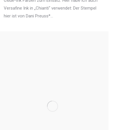
Oxide-Ink Farben zum Einsatz. Hier habe ich auch
Versafine Ink in „Chianti“ verwendet: Der Stempel
hier ist von Dani Preuss*…