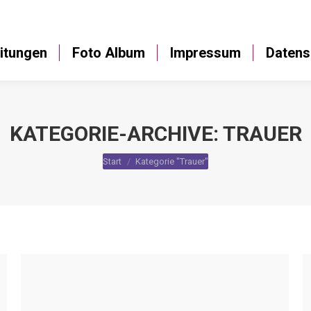
Anleitungen
Foto Album
Impressum
itungen
Foto Album
Impressum
Datens
KATEGORIE-ARCHIVE:
TRAUER
Sie befinden sich hier:
Start
Kategorie "Trauer"