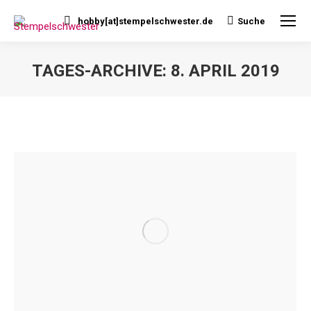
hobby[at]stempelschwester.de
Suche
Search:
TAGES-ARCHIVE:
8. APRIL 2019
Sie befinden sich hier: