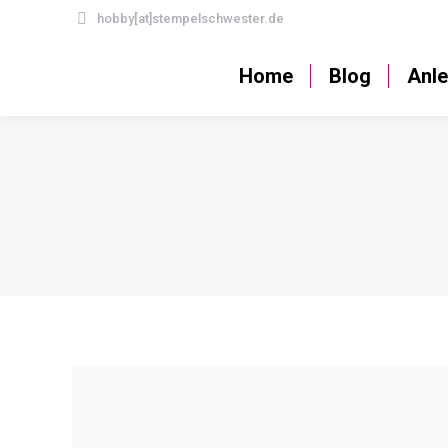
hobby[at]stempelschwester.de
Home
Blog
Home
Blog
Anle