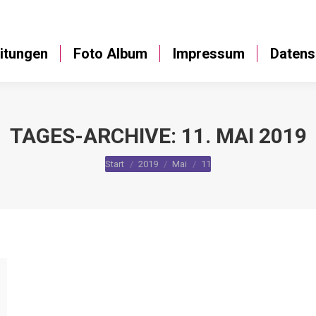
Anleitungen
Foto Album
Impressum
itungen
Foto Album
Impressum
Datens
TAGES-ARCHIVE:
11. MAI 2019
Sie befinden sich hier:
Start
2019
Mai
11