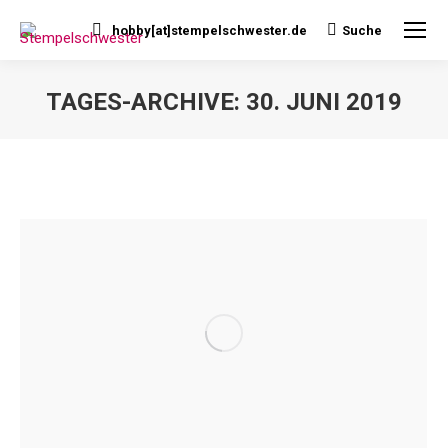
hobby[at]stempelschwester.de
Suche
Search:
TAGES-ARCHIVE:
30. JUNI 2019
Sie befinden sich hier: