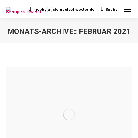
hobby[at]stempelschwester.de
Suche
Search:
MONATS-ARCHIVE::
FEBRUAR 2021
Sie befinden sich hier: