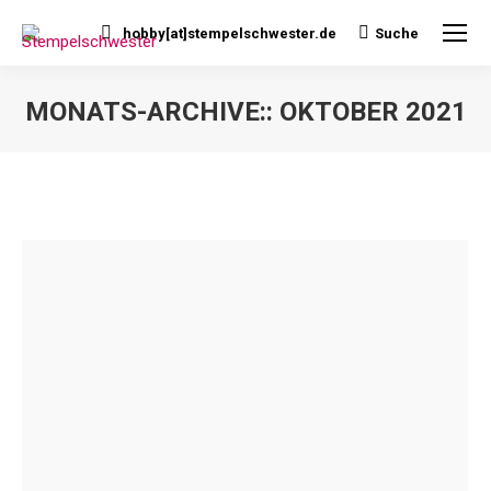
hobby[at]stempelschwester.de
Suche
Search:
MONATS-ARCHIVE::
OKTOBER 2021
Sie befinden sich hier: