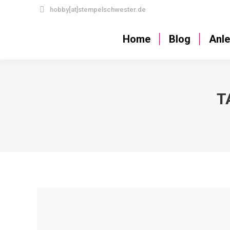
hobby[at]stempelschwester.de
Home
Blog
Home
Blog
Anle
T