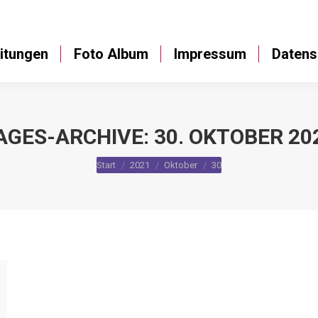
Anleitungen
Foto Album
Impressum
itungen
Foto Album
Impressum
Datens
AGES-ARCHIVE:
30. OKTOBER 20
Sie befinden sich hier:
Start
2021
Oktober
30