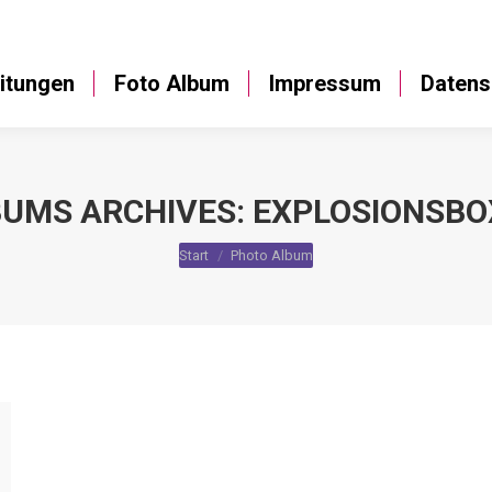
Anleitungen
Foto Album
Impressum
itungen
Foto Album
Impressum
Datens
BUMS ARCHIVES:
EXPLOSIONSBO
Sie befinden sich hier:
Start
Photo Album