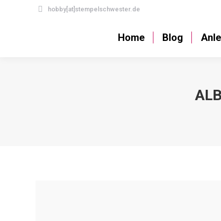
hobby[at]stempelschwester.de
Home
Blog
Home
Blog
Anle
AL