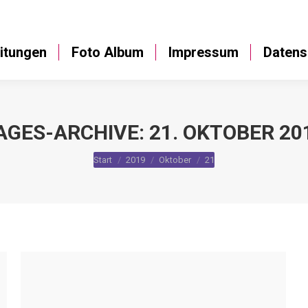
Anleitungen
Foto Album
Impressum
itungen
Foto Album
Impressum
Datens
AGES-ARCHIVE:
21. OKTOBER 20
Sie befinden sich hier:
Start
2019
Oktober
21