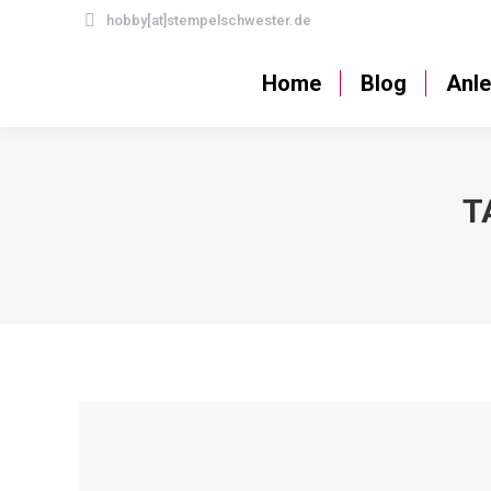
hobby[at]stempelschwester.de
Home
Blog
Home
Blog
Anle
T