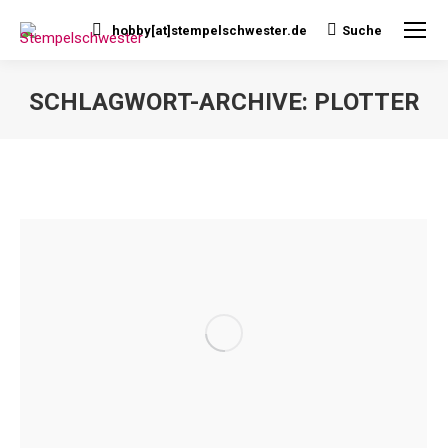
hobby[at]stempelschwester.de
Suche
Search:
SCHLAGWORT-ARCHIVE:
PLOTTER
Sie befinden sich hier: