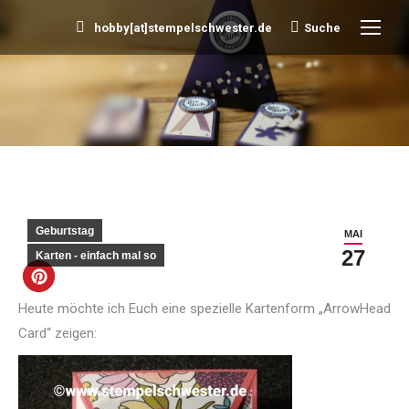
hobby[at]stempelschwester.de
Suche
Search:
Sie befinden sich hier:
Geburtstag
MAI
27
Karten - einfach mal so
Heute möchte ich Euch eine spezielle Kartenform „ArrowHead
Card“ zeigen: