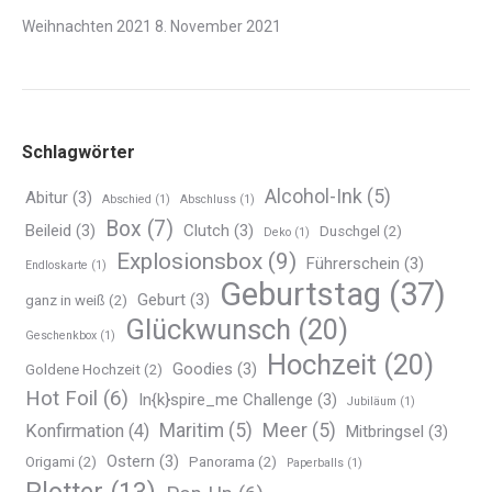
Weihnachten 2021
8. November 2021
Schlagwörter
Alcohol-Ink
(5)
Abitur
(3)
Abschied
(1)
Abschluss
(1)
Box
(7)
Beileid
(3)
Clutch
(3)
Duschgel
(2)
Deko
(1)
Explosionsbox
(9)
Führerschein
(3)
Endloskarte
(1)
Geburtstag
(37)
Geburt
(3)
ganz in weiß
(2)
Glückwunsch
(20)
Geschenkbox
(1)
Hochzeit
(20)
Goodies
(3)
Goldene Hochzeit
(2)
Hot Foil
(6)
In{k}spire_me Challenge
(3)
Jubiläum
(1)
Maritim
(5)
Meer
(5)
Konfirmation
(4)
Mitbringsel
(3)
Ostern
(3)
Origami
(2)
Panorama
(2)
Paperballs
(1)