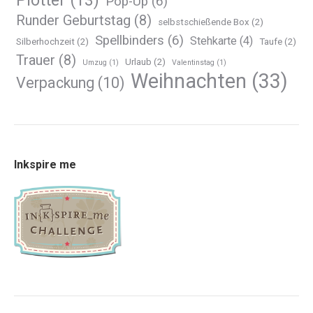
Plotter
(13)
Pop-Up
(6)
Runder Geburtstag
(8)
selbstschießende Box
(2)
Spellbinders
(6)
Stehkarte
(4)
Silberhochzeit
(2)
Taufe
(2)
Trauer
(8)
Urlaub
(2)
Umzug
(1)
Valentinstag
(1)
Weihnachten
(33)
Verpackung
(10)
Inkspire me