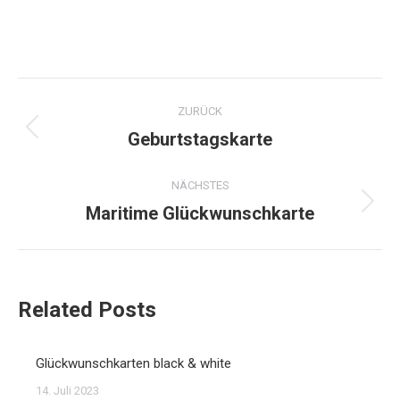
Kommentarnavigation
ZURÜCK
Geburtstagskarte
Vorheriger
Beitrag:
NÄCHSTES
Maritime Glückwunschkarte
Nächster
Beitrag:
Related Posts
Glückwunschkarten black & white
14. Juli 2023